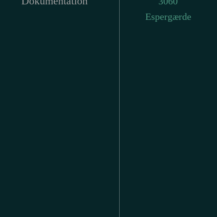
Dokumentation
3060
Espergærde