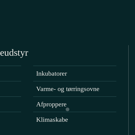
os
rgmål, som du mangler svar på, kan 
 55
eller
skriftligt på vores e-mail,
eudstyr
FORSIDE
KONTAKT OS
Inkubatorer
Varme- og tørringsovne
Afproppere
Klimaskabe