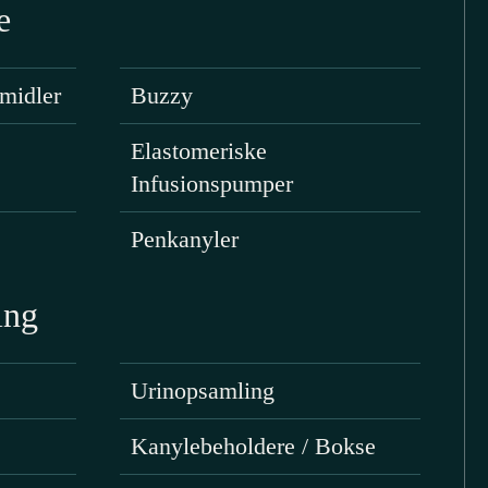
e
midler
Buzzy
Elastomeriske
Infusionspumper
Penkanyler
ing
Urinopsamling
Kanylebeholdere / Bokse