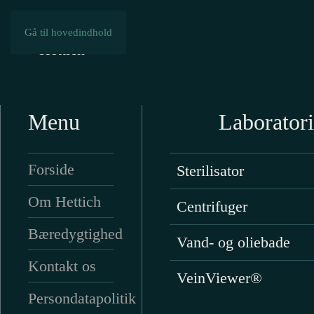
Gå til hovedindhold
Har du yderlige spø
telefonisk på
36 77 55
Menu
Laboratori
Forside
Sterilisator
Om Hettich
Centrifuger
Bæredygtighed
Vand- og oliebade
Kontakt os
VeinViewer®
Persondatapolitik