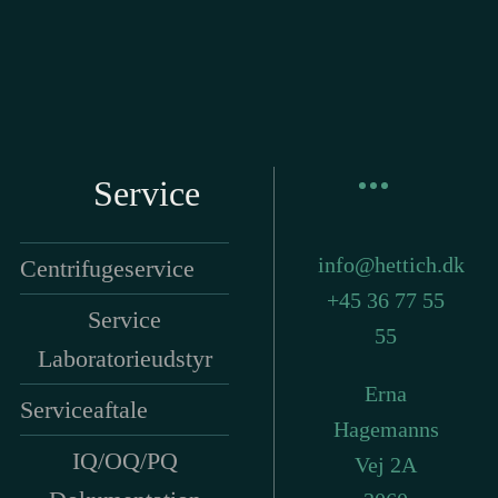
du altid kontakte os
 der er
info@hettich.dk
Service
info@hettich.dk
Centrifugeservice
+45 36 77 55
Service
55
Laboratorieudstyr
Erna
Serviceaftale
Hagemanns
IQ/OQ/PQ
Vej 2A