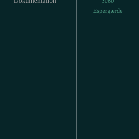
Dokumentation
3060
Espergærde