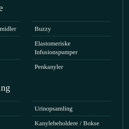
e
midler
Buzzy
Elastomeriske
Infusionspumper
Penkanyler
ing
Urinopsamling
Kanylebeholdere / Bokse