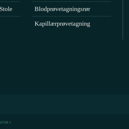
Stole
Blodprøvetagningsrør
Kapillærprøvetagning
ATOR I