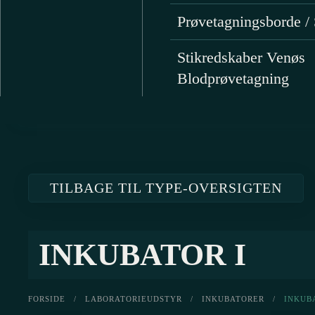
Prøvetagningsborde / 
Stikredskaber Venøs
Blodprøvetagning
TILBAGE TIL TYPE-OVERSIGTEN
INKUBATOR I
FORSIDE
/
LABORATORIEUDSTYR
/
INKUBATORER
/
INKUB